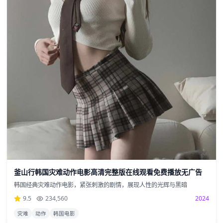
釜山行韩国灾难动作电影高清完整版在线观看免费播放无广告
韩国经典灾难动作电影，紧张刺激的剧情，展现人性的光辉与黑暗
9.5
234,560
2024
灾难
动作
韩国电影