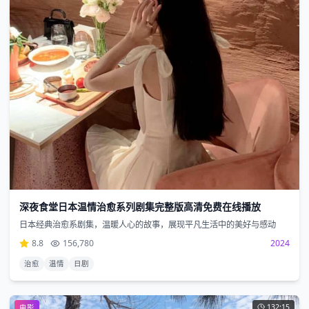
深夜食堂日本温情治愈系列剧集完整版高清免费在线播放
日本经典治愈系剧集，温暖人心的故事，展现平凡生活中的美好与感动
8.8
156,780
2024
治愈
温情
日剧
电影
132:15