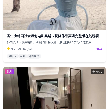
寄生虫韩国社会讽刺电影奥斯卡获奖作品高清完整版在线观看
韩国奥斯卡获奖电影，深刻的社会讽刺，展现阶级差异与人性复杂
9.7
345,670
2024
奥斯卡
讽刺
韩国电影
韩剧
70:30