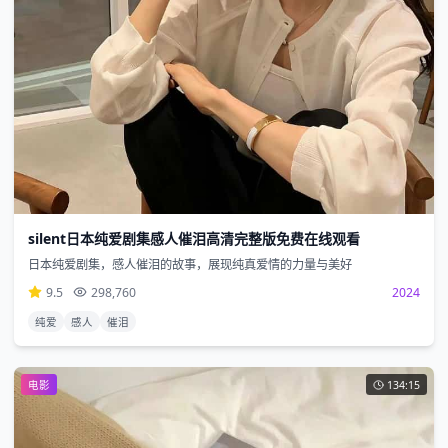
silent日本纯爱剧集感人催泪高清完整版免费在线观看
日本纯爱剧集，感人催泪的故事，展现纯真爱情的力量与美好
9.5
298,760
2024
纯爱
感人
催泪
电影
134:15