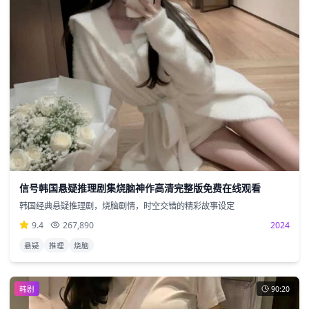
信号韩国悬疑推理剧集烧脑神作高清完整版免费在线观看
韩国经典悬疑推理剧，烧脑剧情，时空交错的精彩故事设定
9.4
267,890
2024
悬疑
推理
烧脑
韩剧
90:20