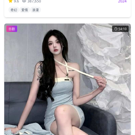
9.6
387,650
2024
奇幻
爱情
浪漫
日剧
54:10