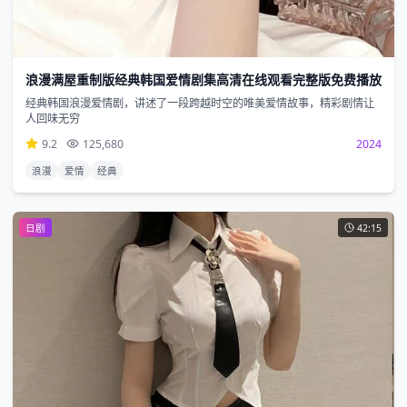
浪漫满屋重制版经典韩国爱情剧集高清在线观看完整版免费播放
经典韩国浪漫爱情剧，讲述了一段跨越时空的唯美爱情故事，精彩剧情让
人回味无穷
9.2
125,680
2024
浪漫
爱情
经典
日剧
42:15