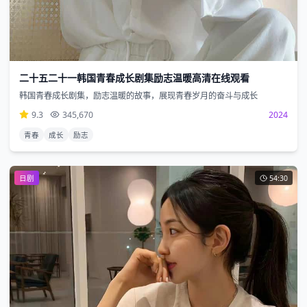
二十五二十一韩国青春成长剧集励志温暖高清在线观看
韩国青春成长剧集，励志温暖的故事，展现青春岁月的奋斗与成长
9.3
345,670
2024
青春
成长
励志
日剧
54:30