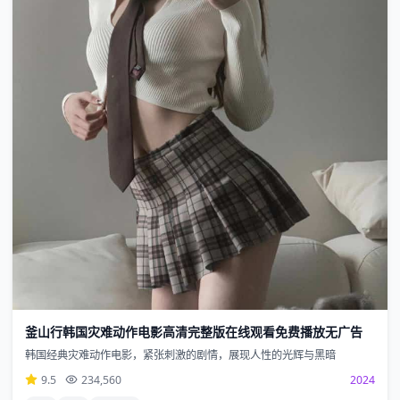
釜山行韩国灾难动作电影高清完整版在线观看免费播放无广告
韩国经典灾难动作电影，紧张刺激的剧情，展现人性的光辉与黑暗
9.5
234,560
2024