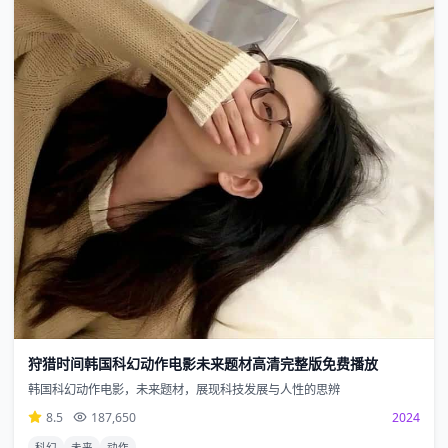
狩猎时间韩国科幻动作电影未来题材高清完整版免费播放
韩国科幻动作电影，未来题材，展现科技发展与人性的思辨
8.5
187,650
2024
科幻
未来
动作