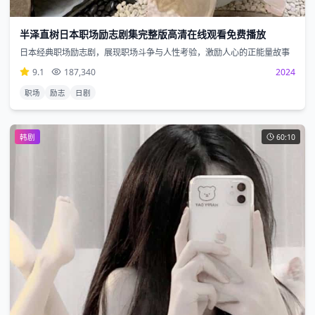
半泽直树日本职场励志剧集完整版高清在线观看免费播放
日本经典职场励志剧，展现职场斗争与人性考验，激励人心的正能量故事
9.1
187,340
2024
职场
励志
日剧
韩剧
60:10